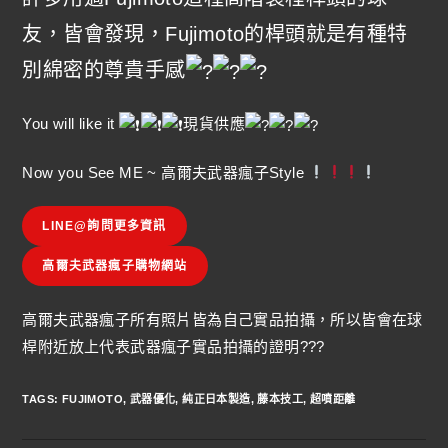
友，皆會發現，Fujimoto的桿頭就是有種特
別綿密的尊貴手感
You will like it
現貨供應
Now you See ME ~ 高爾夫武器瘋子Style
LINE@詢問更多資訊
高爾夫武器瘋子購物網站
高爾夫武器瘋子所有照片皆為自己實品拍攝，所以皆會在球
桿附近放上代表武器瘋子實品拍攝的證明???
TAGS
:
FUJIMOTO
,
武器優化
,
純正日本製造
,
藤本技工
,
超噴距離