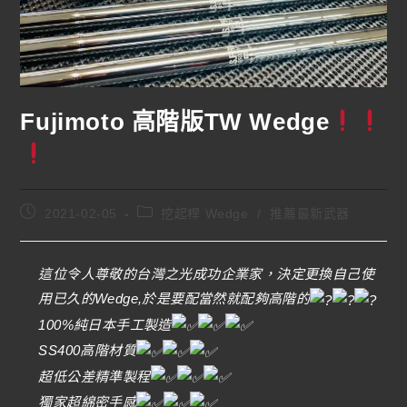
Fujimoto 高階版TW Wedge
2021-02-05
挖起桿 Wedge
/
推薦最新武器
這位令人尊敬的台灣之光成功企業家，決定更換自己使
用已久的Wedge,於是要配當然就配夠高階的
100%純日本手工製造
SS400高階材質
超低公差精準製程
獨家超綿密手感