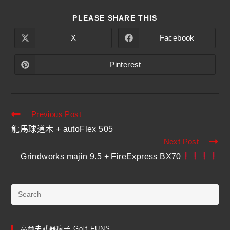
PLEASE SHARE THIS
X
Facebook
Pinterest
Previous Post
龍馬球道木 + autoFlex 505
Next Post
Grindworks majin 9.5 + FireExpress BX70
高爾夫武器瘋子 Golf FUNS