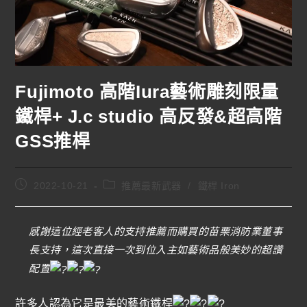
Fujimoto 高階Iura藝術雕刻限量
鐵桿+ J.c studio 高反發&超高階
GSS推桿
2022-10-21
推薦最新武器
/
鐵桿 Iron
感謝這位經老客人的支持推薦而購買的苗栗消防業董事
長支持，這次直接一次到位入主如藝術品般美妙的超讚
配置
許多人認為它是最美的藝術鐵桿