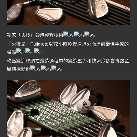
獨家「火技」鍛造製程技術
「火技是」Fujimoto以72小時極慢速退火而達到最佳手感的
桿頭
軟鐵鍛造桿頭在鍛造過程中的鍛造壓力和快速冷卻會導致金
屬結構變形