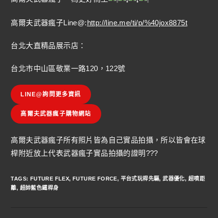
高爾夫武器瘋子Line@:
http://line.me/ti/p/%40jox8875t
台北大直精品展示店：
台北市中山區敬業一路120，122號
LINE@詢問更多資訊
高爾夫武器瘋子購物網站
高爾夫武器瘋子所有照片皆為自己實品拍攝，所以皆會在球
桿附近放上代表武器瘋子實品拍攝的證明???
TAGS
:
FUTURE FLEX
,
FUTURE FORCE
,
平台式玩桿先驅
,
武器優化
,
超噴距
離
,
超帥藍色鐵桿身