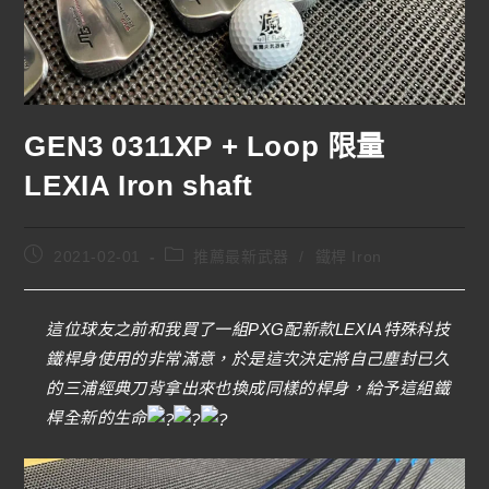
GEN3 0311XP + Loop 限量
LEXIA Iron shaft
2021-02-01
推薦最新武器
/
鐵桿 Iron
這位球友之前和我買了一組PXG配新款LEXIA特殊科技
鐵桿身使用的非常滿意，於是這次決定將自己塵封已久
的三浦經典刀背拿出來也換成同樣的桿身，給予這組鐵
桿全新的生命