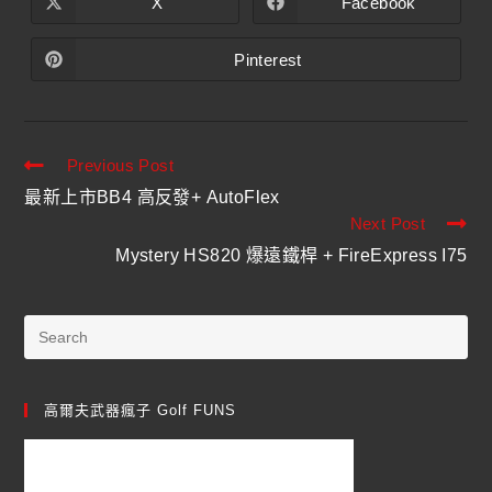
X
Facebook
Pinterest
Previous Post
最新上市BB4 高反發+ AutoFlex
Next Post
Mystery HS820 爆遠鐵桿 + FireExpress I75
高爾夫武器瘋子 Golf FUNS