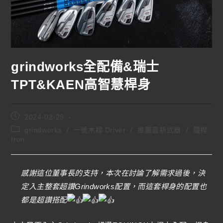
grindworks全配備&瑞士
TPT&KAEN高智慧桿身
2024-02-29
grindworks
/
一號木桿 Driver
/
推薦最新武器
/
鐵桿
Iron
感謝這位董事長的支持，本次在討論了解需求過後，決
定入主整套超讚Grindworks配置，而這套桿身的配置也
都是超讚搭配