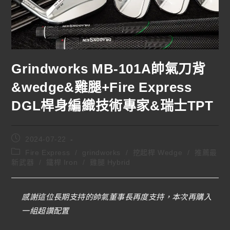
Grindworks MB-101A帥氣刀背
&wedge&雞腿+Fire Express
DGL桿身編織技術專家&瑞士TPT
2024-07-22
Fire Express
/
grindworks
/
挖起桿 Wedge
/
推薦最
新武器
/
鐵桿 Iron
/
雞腿 Hybrid
感謝這位長期支持的帥氣董事長再度支持，本次再購入
一組超讚配置