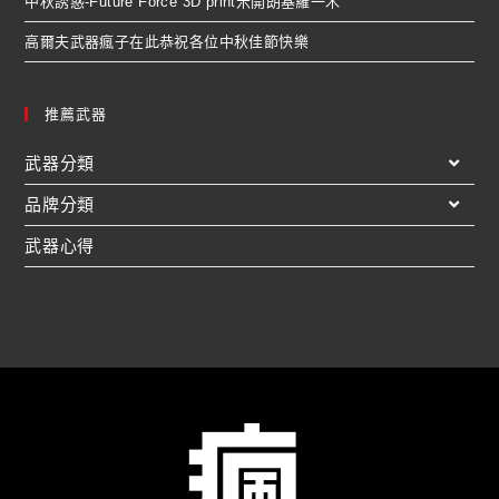
中秋誘惑-Future Force 3D print米開朗基羅一木
高爾夫武器瘋子在此恭祝各位中秋佳節快樂
推薦武器
武器分類
品牌分類
武器心得