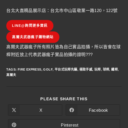
台北大直精品展示店：台北市中山區敬業一路120，122號
LINE@詢問更多資訊
高爾夫武器瘋子購物網站
高爾夫武器瘋子所有照片皆為自己實品拍攝，所以皆會在球
桿附近放上代表武器瘋子實品拍攝的證明???
TAGS
:
FIRE EXPRESS
,
GOLF
,
平台式玩桿先驅
,
極致手感
,
玩桿
,
球桿
,
鐵桿
,
高爾夫
PLEASE SHARE THIS
X
Facebook
Pinterest