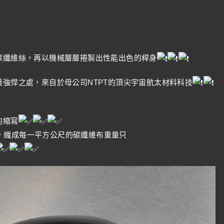
碳纖維絲，再以機械層層捲製出性能出色的桿身
最強悍之處，來自於母公司NTPT的頂尖宇宙航太材料科技
）的縮寫
，織成每一平方公尺的碳纖維布重量只