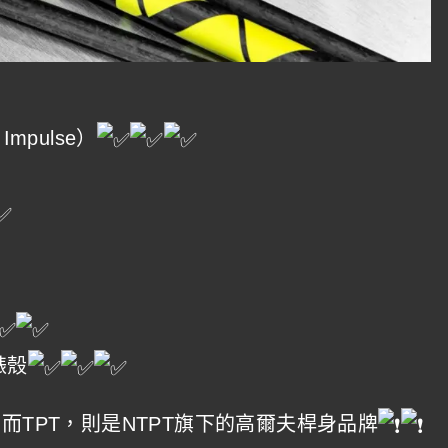
mpulse）
錶殼
而TPT，則是NTPT旗下的高爾夫桿身品牌