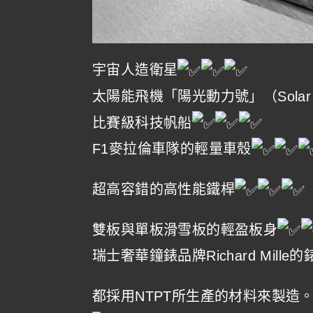
宇宙人造衛星
太陽能飛機「陽光動力號」（Solar I
比賽級科技帆船
F1麥拉倫車隊的輕量車殼
超高容錯的高性能鐵桿
雙板與單板滑雪板的輕盈板身
瑞士奢華鐘錶品牌Richard Mille的
都採用NTPT所生產的材料來製造。