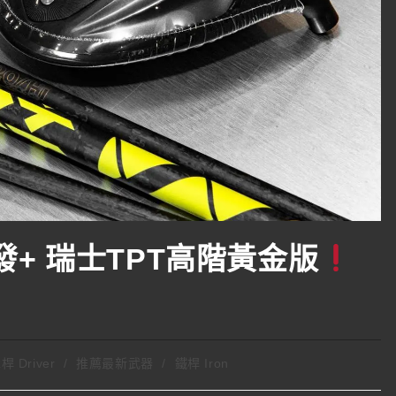
高反發+ 瑞士TPT高階黃金版
 Driver
/
推薦最新武器
/
鐵桿 Iron