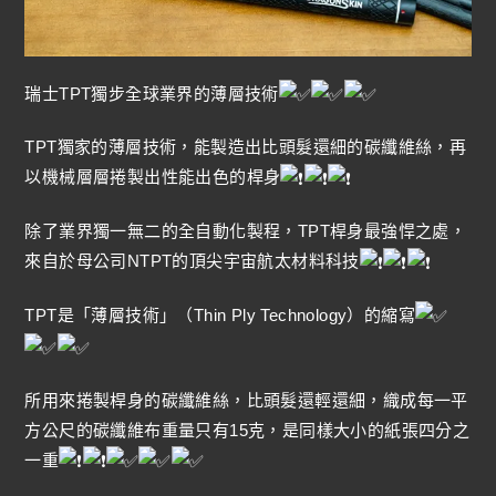
瑞士TPT獨步全球業界的薄層技術
TPT獨家的薄層技術，能製造出比頭髮還細的碳纖維絲，再
以機械層層捲製出性能出色的桿身
除了業界獨一無二的全自動化製程，TPT桿身最強悍之處，
來自於母公司NTPT的頂尖宇宙航太材料科技
TPT是「薄層技術」（Thin Ply Technology）的縮寫
所用來捲製桿身的碳纖維絲，比頭髮還輕還細，織成每一平
方公尺的碳纖維布重量只有15克，是同樣大小的紙張四分之
一重