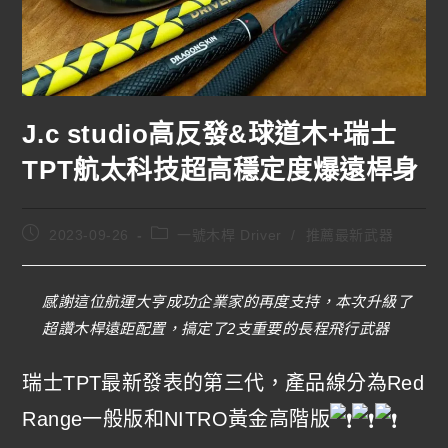
J.c studio高反發&球道木+瑞士
TPT航太科技超高穩定度爆遠桿身
2023-09-26
一號木桿 Driver
/
推薦最新武器
感謝這位航運大亨成功企業家的再度支持，本次升級了
超讚木桿遠距配置，搞定了2支重要的長程飛行武器
瑞士TPT最新發表的第三代，產品線分為Red
Range一般版和NITRO黃金高階版