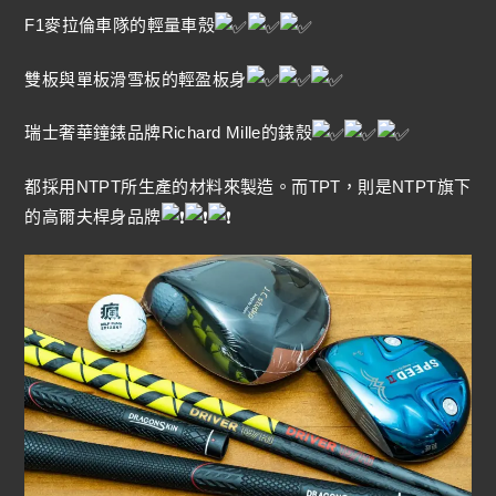
F1麥拉倫車隊的輕量車殼
雙板與單板滑雪板的輕盈板身
瑞士奢華鐘錶品牌Richard Mille的錶殼
都採用NTPT所生產的材料來製造。而TPT，則是NTPT旗下
的高爾夫桿身品牌