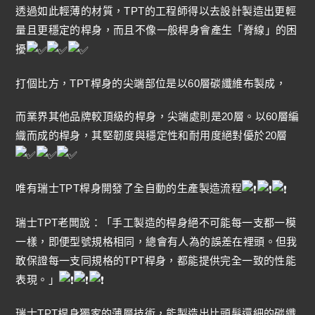
透過如此輕薄的材質，TPT的工程師得以去設計製造出更輕
量且更穩定的桿身，而且不像一般桿身會產生「脊線」的困
擾
打個比方，TPT桿身的尖端部位是以60層碳纖維布製成，
而業界其他品牌較頂級的桿身，尖端處則是20層。以60層編
織而成的桿身，其堅韌度與穩定性和耐用度絕對優於20層
唯有瑞士TPT桿身開發了全自動的生產製造流程
瑞士TPT老闆說：「手工製造的桿身絕不可能每一支都一模
一樣，即便型號規格相同，總會有人為的誤差在裡頭。但我
敢保證每一支同規格的TPT桿身，都能提供完全一致的性能
表現。」
瑞士TPT桿身獨家的薄層技術，能製造出比頭髮還細的碳纖