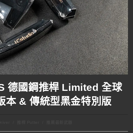
GSS 德國鋼推桿 Limited 全球
版本 & 傳統型黑金特別版
iver
/
推桿 Putter
/
推薦最新武器