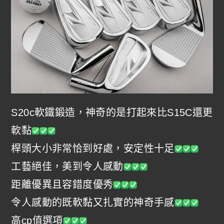
S20c軟鐵鍛造，神奇的是打起來比S15C還更
軟黏
桿頭大小非常恰到好處，安定性十足
工藝絕佳，美到令人感動
距離優異且容錯度優秀
令人感動的既軟黏又扎實的神奇手感
高cp值選項