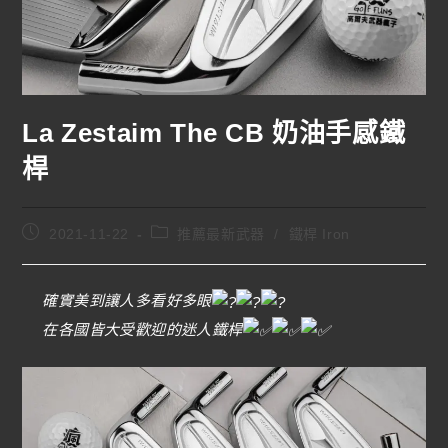
La Zestaim The CB 奶油手感鐵
桿
2021-11-22
推薦最新武器
/
鐵桿 Iron
確實美到讓人多看好多眼
在各國皆大受歡迎的迷人鐵桿