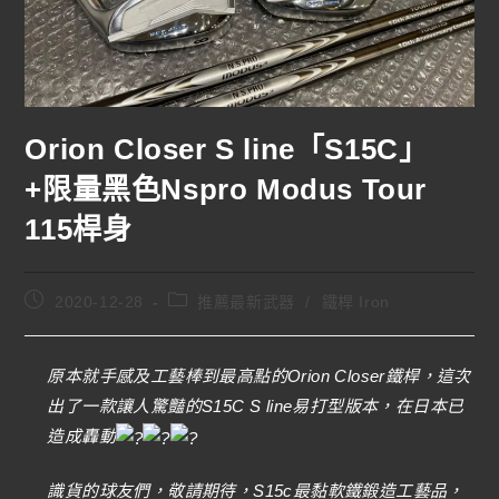
Orion Closer S line「S15C」
+限量黑色Nspro Modus Tour
115桿身
2020-12-28
推薦最新武器
/
鐵桿 Iron
原本就手感及工藝棒到最高點的Orion Closer鐵桿，這次
出了一款讓人驚豔的S15C S line易打型版本，在日本已
造成轟動
識貨的球友們，敬請期待，S15c最黏軟鐵鍛造工藝品，