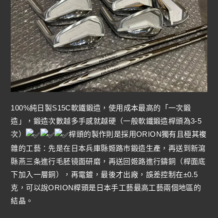
100%純日製S15C軟鐵鍛造，使用成本最高的「一次鍛
造」，鍛造次數越多手感就越硬（一般軟鐵鍛造桿頭為3-5
次）
桿頭的製作則是採用ORION獨有且極其複
雜的工藝：先是在日本兵庫縣姬路市鍛造生產，再送到新瀉
縣燕三条進行毛胚镜面研磨，再送回姬路進行鑄銅（桿面底
下加入一層銅），再電鍍，最後才出廠，誤差控制在±0.5
克，可以說ORION桿頭是日本手工藝最高工藝兩個地區的
結晶。