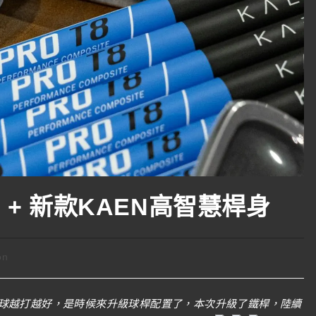
C05 + 新款KAEN高智慧桿身
on
球越打越好，是時候來升級球桿配置了，本次升級了鐵桿，陸續