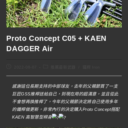
Proto Concept C05 + KAEN
DAGGER Air
2022-08-07
推薦最新武器
/
鐵桿 Iron
感謝這位長期支持的中部球友，去年的父親節買了一支
巨匠GSS推桿送給自己，到現在用的超滿意，並且從此
不會想再換推桿了，今年的父親節決定將自己使用多年
的鐵桿做更新，非常內行的決定購入Proto Concept搭配
KAEN 高智慧型桿身