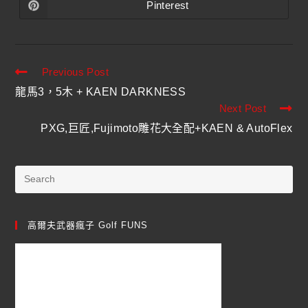
Pinterest
Previous Post
龍馬3，5木 + KAEN DARKNESS
Next Post
PXG,巨匠,Fujimoto雕花大全配+KAEN & AutoFlex
高爾夫武器瘋子 Golf FUNS