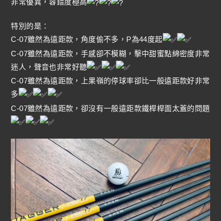
非常優異，容錯度極高
特別的是：
C-07雖然為遠距款，角度偷不多，P為44度起
C-07雖然為遠距款，手感卻不模糊，擊中甜蜜點綿密度非常
迷人，聲音也非常好聽
C-07雖然為遠距款，上果嶺的停球率卻比一般遠距款好非常
多
C-07雖然為遠距款，卻沒有一般遠距款鐵桿桿面太蓋的問題