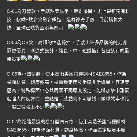
C-01為刀背款，手感甜美黏手，距離優異，史上最新獨有科
技，軟鐵+鈦合金融合鍛造，造就神奇手感，目前銷售太
快，全球已缺貨至明年四月…
C-03為CB款，高超的性能操控，手感比許多品牌的純刀背
還更優異，漸進式設計，讓長，中，短鐵擁有各自該有的最
佳設定
C-05為小凹背款，使用高階美國特種鋼材SAE8655，作為
桿面材質，韌度極高，桿面穩定度及手感非常優異，容錯度
極高，特殊桿面中心與周圍不同厚度設定，能增加擊中甜蜜
點強大的反彈力，重點是手感黏到不可思議，做球效率也比
一般凹背強上不少
C-07為距離最遠的易打型凹背款，使用高階美國特種鋼材
SAE8655，作為桿面材質，韌度極高，桿面穩定度及手感