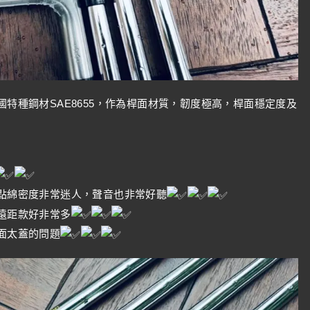
國特種鋼材SAE8655，作為桿面材質，韌度極高，桿面穩定度及
蜜點綿密度非常迷人，聲音也非常好聽
般遠距款好非常多
桿面太蓋的問題