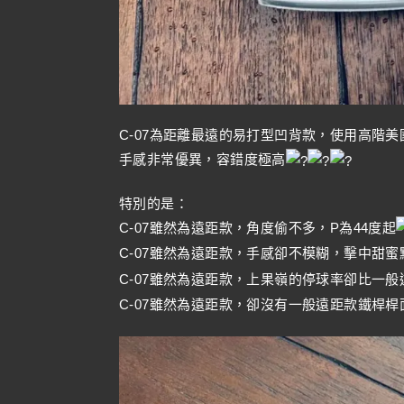
C-07為距離最遠的易打型凹背款，使用高階美
手感非常優異，容錯度極高
特別的是：
C-07雖然為遠距款，角度偷不多，P為44度起
C-07雖然為遠距款，手感卻不模糊，擊中甜
C-07雖然為遠距款，上果嶺的停球率卻比一
C-07雖然為遠距款，卻沒有一般遠距款鐵桿