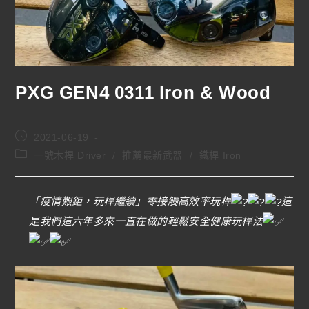
PXG GEN4 0311 Iron & Wood
2021-06-19
一號木桿 Driver
/
推薦最新武器
/
鐵桿 Iron
「疫情艱鉅，玩桿繼續」零接觸高效率玩桿
這
是我們這六年多來一直在做的輕鬆安全健康玩桿法