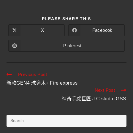
PLEASE SHARE THIS
X
Facebook
Pinterest
Previous Post
新款GEN4 球道木+ Fire express
Next Post
神奇手感巨匠 J.C studio GSS