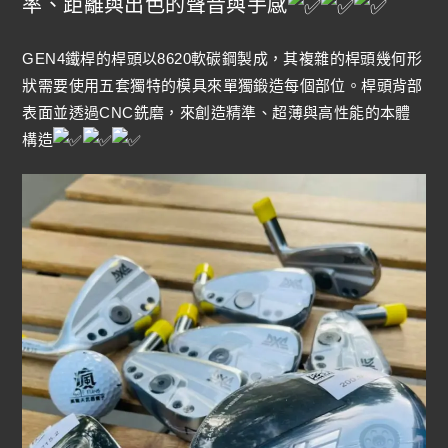
率、距離與出色的聲音與手感
GEN4鐵桿的桿頭以8620軟碳鋼製成，其複雜的桿頭幾何形
狀需要使用五套獨特的模具來單獨鍛造每個部位。桿頭背部
表面並透過CNC銑磨，來創造精準、超薄與高性能的本體
構造