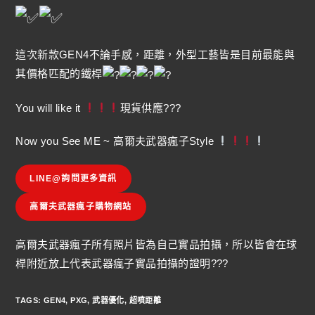
這次新款GEN4不論手感，距離，外型工藝皆是目前最能與
其價格匹配的鐵桿
You will like it
現貨供應???
Now you See ME ~ 高爾夫武器瘋子Style
LINE@詢問更多資訊
高爾夫武器瘋子購物網站
高爾夫武器瘋子所有照片皆為自己實品拍攝，所以皆會在球
桿附近放上代表武器瘋子實品拍攝的證明???
TAGS
:
GEN4
,
PXG
,
武器優化
,
超噴距離