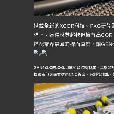
搭載全新的XCOR科技。PXG研發
桿上。這種材質超軟但擁有高CO
搭配業界最薄的桿面厚度，讓GEN
GEN4鐵桿的桿頭以8620軟碳鋼製成，其
桿頭背部表面並透過CNC銑磨，來創造精準、