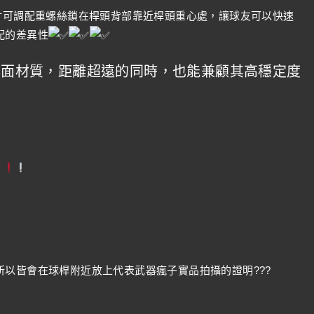
寸可調配重螺絲鎖在桿頭背部靠近桿頭重心處，讓球友可以快速
配的差異性
鋼桿面材質，距離超遠的同時，也能兼顧其高穩定度
以皆會在球桿附近放上代表武器瘋子實品拍攝的證明???