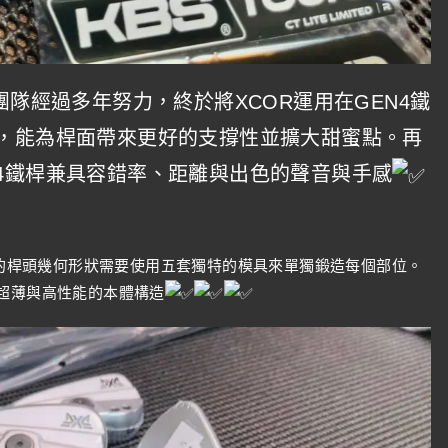
團隊經過多年努力，終於將XCOR運用在GEN4鐵
R，能為桿面帶來更好的支撐性並擴大甜蜜點。再
4鐵桿兼具容錯率、距離與出色的聲音與手感
複雜的桿頭幾何形狀需要使用五套獨特的模具來單獨鍛造每個部位。
超薄與高性能的本體構造