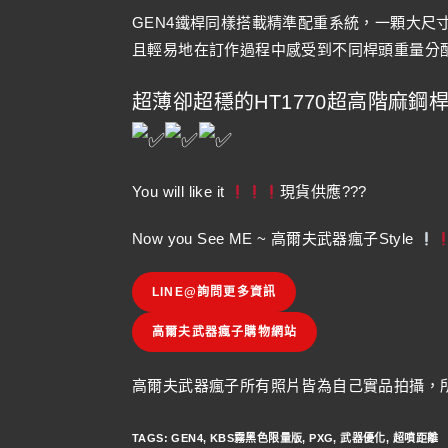
GEN4鐵桿同樣搭載精準配重系統，一顆大尺
且輕易地在訂作過程中感受到不同桿頭重量分
超薄卻超穩的HT1770超高階麻
You will like it
現貨供應???
Now you See ME ~ 高爾夫武器瘋子Style
LINE@詢問更多資訊
高爾夫武器瘋子購物網站
高爾夫武器瘋子所有照片皆為自己實品拍攝，所
TAGS
:
GEN4
,
KBS霧黑色限量版
,
PXG
,
武器優化
,
超噴距離