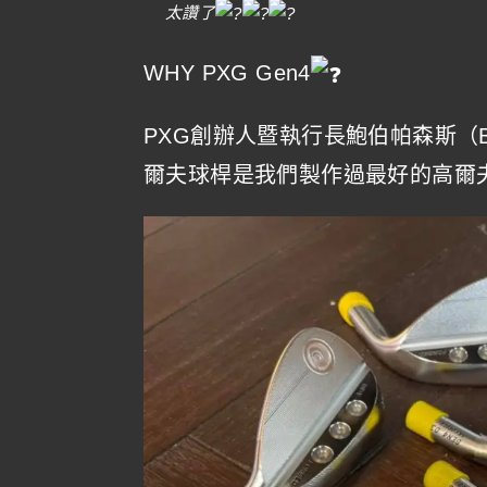
太讚了
WHY PXG Gen4
PXG創辦人暨執行長鮑伯帕森斯（Bob
爾夫球桿是我們製作過最好的高爾