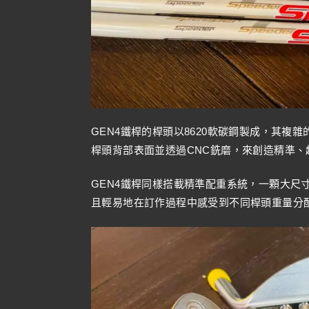
GEN4鐵桿的桿頭以8620軟碳鋼製成，其
桿頭背部表面並透過CNC銑磨，來創造精準、
GEN4鐵桿同樣搭載精準配重系統，一顆大尺
且輕易地在訂作過程中感受到不同桿頭重量分