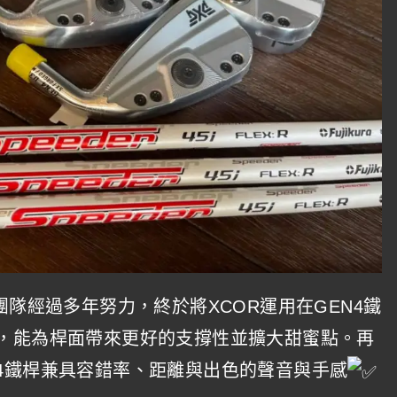
團隊經過多年努力，終於將XCOR運用在GEN4鐵
R，能為桿面帶來更好的支撐性並擴大甜蜜點。再
4鐵桿兼具容錯率、距離與出色的聲音與手感