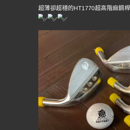
超薄卻超穩的HT1770超高階麻