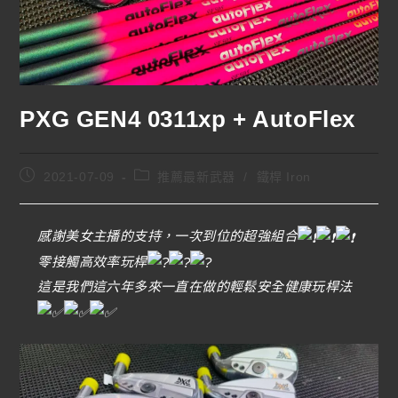
PXG GEN4 0311xp + AutoFlex
2021-07-09
推薦最新武器
/
鐵桿 Iron
感謝美女主播的支持，一次到位的超強組合
零接觸高效率玩桿
這是我們這六年多來一直在做的輕鬆安全健康玩桿法