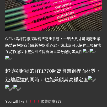
GEN4鐵桿同樣搭載精準配重系統，一顆大尺寸可調配重螺
絲鎖在桿頭背部靠近桿頭重心處，讓球友可以快速且輕易地
在訂作過程中感受到不同桿頭重量分配的差異性
超薄卻超穩的HT1770超高階麻鋼桿面材質，
距離超遠的同時，也能兼顧其高穩定度
You will like it
現貨供應???