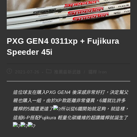
PXG GEN4 0311xp + Fujikura
Speeder 45i
2021-07-26
推薦最新武器
/
鐵桿 Iron
這位球友在購入PXG GEN4 後深感非常好打，決定幫父
親也購入一組，由於XP款距離非常優異，6鐵就比許多
鐵桿的5鐵還更遠了
所以從6鐵開始就足夠，就這樣，
這組6-P搭配Fujikura 輕量化碳纖維的超讚鐵桿就誕生了