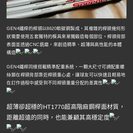
GEN4鐵桿的桿頭以8620軟碳鋼製成，其複雜的桿頭幾何形
狀需要使用五套獨特的模具來單獨鍛造每個部位。桿頭背部
表面並透過CNC銑磨，來創造精準、超薄與高性能的本體
構造
GEN4鐵桿同樣搭載精準配重系統，一顆大尺寸可調配重螺
絲鎖在桿頭背部靠近桿頭重心處，讓球友可以快速且輕易地
在訂作過程中感受到不同桿頭重量分配的差異性
超薄卻超穩的HT1770超高階麻鋼桿面材質，
距離超遠的同時，也能兼顧其高穩定度