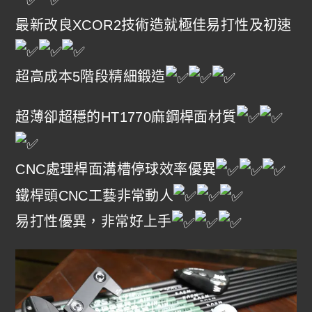
最新改良XCOR2技術造就極佳易打性及初速
超高成本5階段精細鍛造
超薄卻超穩的HT1770麻鋼桿面材質
CNC處理桿面溝槽停球效率優異
鐵桿頭CNC工藝非常動人
易打性優異，非常好上手