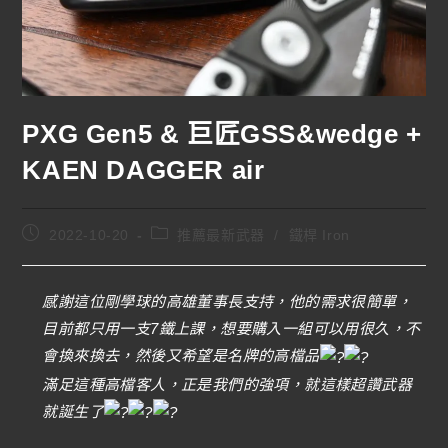
PXG Gen5 & 巨匠GSS&wedge +
KAEN DAGGER air
2022-10-20
推薦最新武器
/
鐵桿 Iron
感謝這位剛學球的高雄董事長支持，他的需求很簡單，
目前都只用一支7鐵上課，想要購入一組可以用很久，不
會換來換去，然後又希望是名牌的高檔品
滿足這種高檔客人，正是我們的強項，就這樣超讚武器
就誕生了