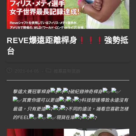
REVE爆遠距離桿身
強勢抵
台
2021-04-05
推薦最新武器
擊遠大賽冠軍桿身
破紀錄神奇桿身
其實你還可以更遠
科技發達導致永遠沒有
最遠，只有更遠
不同的遠法，端看您喜歡怎樣
的FEEL
現貨在庫