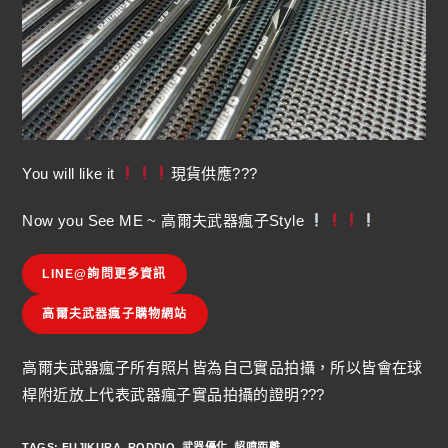
You will like it
現貨供應???
Now you See ME ~ 高爾夫武器瘋子Style
LINE@詢問更多資訊
高爾夫武器瘋子購物網站
高爾夫武器瘋子所有照片皆為自己實品拍攝，所以皆會在球
桿附近放上代表武器瘋子實品拍攝的證明???
TAGS
:
FUJIKURA
,
RODDIO
,
武器優化
,
超噴距離