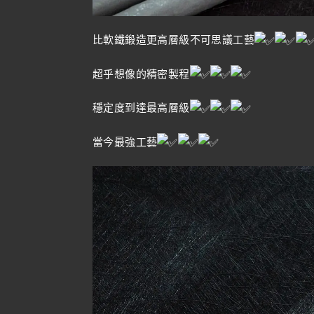
比軟鐵鍛造更高層級不可思議工藝
超乎想像的精密製程
穩定度到達最高層級
當今最強工藝