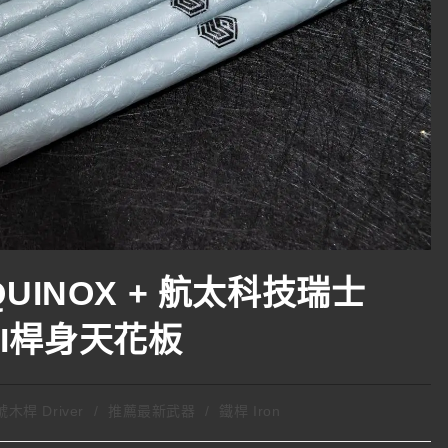
EQUINOX + 航太科技瑞士
KI桿身天花板
木桿 Driver
/
推薦最新武器
/
鐵桿 Iron