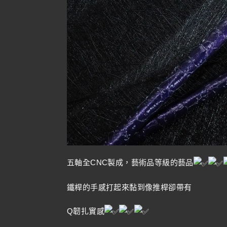
五軸全CNC製成，藝術品等級的藝品
鐵桿的手感打起來黏到像推桿卻帶有
Q韌扎實感