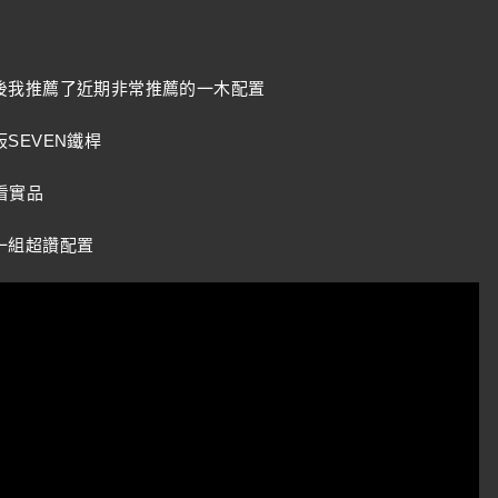
後我推薦了近期非常推薦的一木配置
SEVEN鐵桿
看實品
一組超讚配置