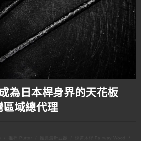
成為日本桿身界的天花板
台灣區域總代理
e
/
推桿 Putter
/
推薦最新武器
/
球道木桿 Fairway Wood
/