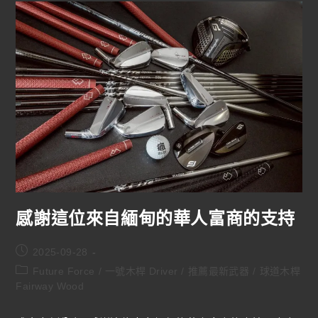
感謝這位來自緬甸的華人富商的支持
2025-09-28
Future Force
/
一號木桿 Driver
/
推薦最新武器
/
球道木桿
Fairway Wood