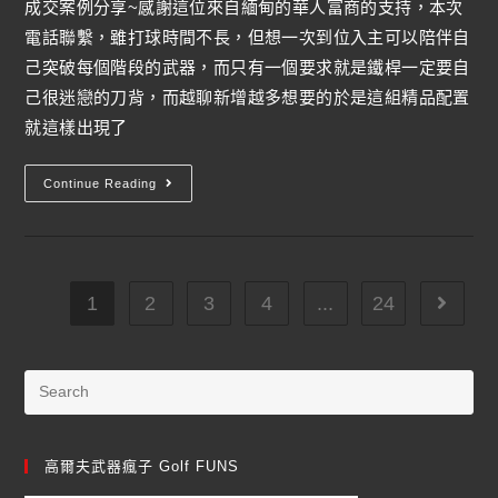
成交案例分享~感謝這位來自緬甸的華人富商的支持，本次
電話聯繫，雖打球時間不長，但想一次到位入主可以陪伴自
己突破每個階段的武器，而只有一個要求就是鐵桿一定要自
己很迷戀的刀背，而越聊新增越多想要的於是這組精品配置
就這樣出現了
Continue Reading
1
2
3
4
...
24
高爾夫武器瘋子 Golf FUNS