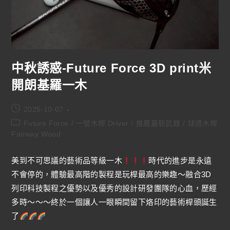
中秋誘惑-Future Force 3D print米
開朗基羅一木
2025-10-07
Future Force
/
一號木桿 Driver
/
推薦最新武器
/
球道木桿
Fairway Wood
美到不可思議的藝術品等級一木
時代的進步是永遠
不會停的，體驗最高階的製程是玩桿最高的樂趣～融合3D
列印科技製程之優勢以及優秀的設計研發團隊的心血，歷經
多時～～～終於一個讓人一眼瞬間留下烙印的藝術桿頭誕生
了