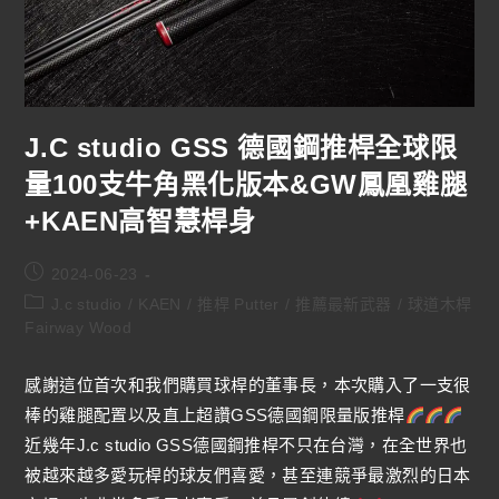
J.C studio GSS 德國鋼推桿全球限
量100支牛角黑化版本&GW鳳凰雞腿
+KAEN高智慧桿身
2024-06-23
J.c studio
/
KAEN
/
推桿 Putter
/
推薦最新武器
/
球道木桿
Fairway Wood
感謝這位首次和我們購買球桿的董事長，本次購入了一支很
棒的雞腿配置以及直上超讚GSS德國鋼限量版推桿
近幾年J.c studio GSS德國鋼推桿不只在台灣，在全世界也
被越來越多愛玩桿的球友們喜愛，甚至連競爭最激烈的日本