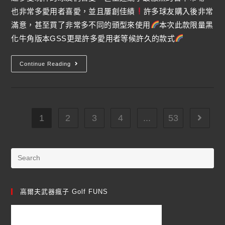
也非常多愛用者喜愛，並且屢創佳績
許多球友購入後非常
滿意，甚至買了非常多不同的頭型來使用
本次此款限量黑
化牛角版本GSS更是許多愛用者等候許久的款式
Continue Reading
1
2
3
4
...
53
高爾夫武器瘋子 Golf FUNS