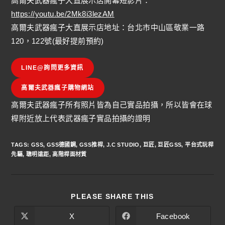
高爾夫武器瘋子大直展示店開幕短影片：
https://youtu.be/2Mk8i3lezAM
高爾夫武器瘋子大直展示店地址：台北市中山區敬業一路
120，122號(最好提前預約)
LINE@詢問更多資訊
高爾夫武器瘋子購物網站
高爾夫武器瘋子所有照片皆為自己實品拍攝，所以皆會在球
桿附近放上代表武器瘋子實品拍攝的證明
TAGS
:
GSS
,
GSS德國鋼
,
GSS推桿
,
J.C STUDIO
,
巨匠
,
巨匠GSS
,
平台式玩桿
先驅
,
聰明遠距
,
高階桿面材質
PLEASE SHARE THIS
X
Facebook