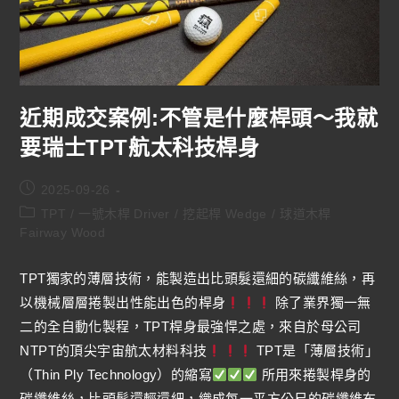
近期成交案例:不管是什麼桿頭～我就
要瑞士TPT航太科技桿身
2025-09-26
TPT
/
一號木桿 Driver
/
挖起桿 Wedge
/
球道木桿
Fairway Wood
TPT獨家的薄層技術，能製造出比頭髮還細的碳纖維絲，再
以機械層層捲製出性能出色的桿身
除了業界獨一無
二的全自動化製程，TPT桿身最強悍之處，來自於母公司
NTPT的頂尖宇宙航太材料科技
TPT是「薄層技術」
（Thin Ply Technology）的縮寫
所用來捲製桿身的
碳纖維絲，比頭髮還輕還細，織成每一平方公尺的碳纖維布