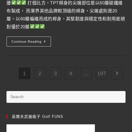
擾
打個比方，TPT桿身的尖端部位是以60層碳纖維
布製成， 而業界其他品牌較頂級的桿身，尖端處則是20
層。以60層編織而成的桿身，其堅韌度與穩定性和耐用度絕
對優於20層
Continue Reading
1
2
3
4
...
197
高爾夫武器瘋子 Golf FUNS