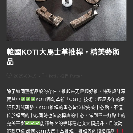
韓國KOTI大馬士革推桿，精美藝術
品
2025-09-15
koti
/
推桿 Putter
除了如同藝術品般的存在，推起來更是超好推，特殊設計深
藏其中
KOTI獨創革新『CGT』技術：經歷多年的鑽
研及測試研發，KOTI推桿的重心皆位於完美中心點，不僅
位於桿面的中心同時也位於桿底的中心，做到單一釘點上的
完美平衡
能讓每次的擊球穩定度大幅提升，且滾動
距離更遠 韓國KOTI大馬士革推桿，推桿界的超級精品