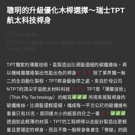
聰明的升級優化木桿選擇～瑞士TPT
航太科技桿身
2025-09-06
TPT
/
一號木桿 Driver
/
挖起桿 Wedge
/
球道木桿
Fairway Wood
TPT獨家的薄層技術，能製造出比頭髮還細的碳纖維絲，再
以機械層層捲製出性能出色的桿身
除了業界獨一無
二的全自動化製程，TPT桿身最強悍之處，來自於母公司
NTPT的頂尖宇宙航太材料科技
TPT是「薄層技術」
（Thin Ply Technology）的縮寫
所用來捲製桿身的
碳纖維絲，比頭髮還輕還細，織成每一平方公尺的碳纖維布
重量只有15克，是同樣大小的紙張四分之一重
透過如此輕薄的材質，TPT的工程師得以去設計製造出更輕
量且更穩定的桿身，而且不像一般桿身會產生「脊線」的困