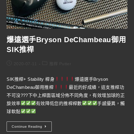
爆遠選手Bryson DeChambeau御用
SIK推桿
2020-07-11
推桿 Putter
SIK推桿+ Stability 桿身
爆遠選手Bryson
DeChambeau御用推桿
最近的好成績，這支推桿功
不可沒???下中上桿面區域分佈不同角度，有效增加球的正
旋效率
有效降低您的推桿桿數
手感優異，觸
球軟黏
Continue Reading