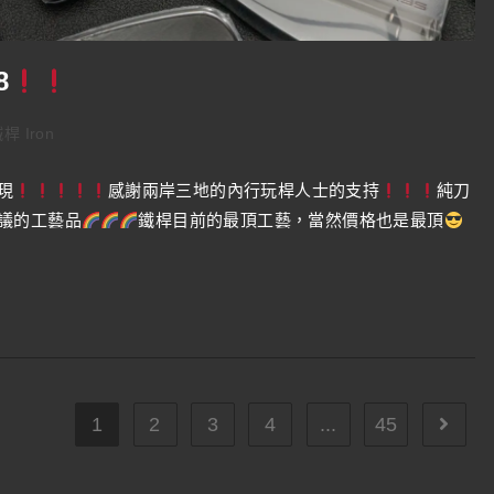
8
桿 Iron
現
感謝兩岸三地的內行玩桿人士的支持
純刀
議的工藝品
鐵桿目前的最頂工藝，當然價格也是最頂
1
2
3
4
...
45