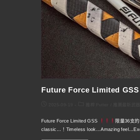
Future Force Limited GS
2025-09-19
推桿 Putter
/
推薦最新武
Future Force Limited GSS
限量36支
classic…！Timeless look…Amazing feel…Exc