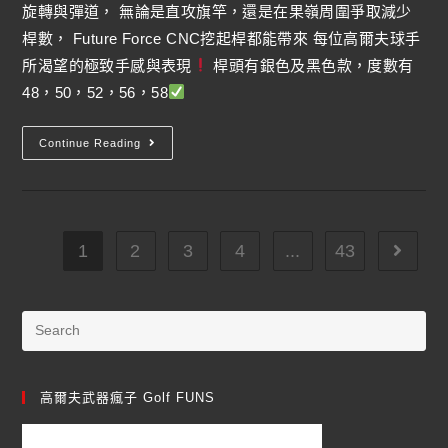
旋轉與彈道， 無論是直攻旗竿，還是在果嶺周圍爭取減少
桿數， Future Force CNC挖起桿都能帶來 每位高爾夫球手
所渴望的極致手感與表現
桿頭有銀色及黑色款，度數有
48，50，52，56，58
Continue Reading
1
2
3
4
...
43
高爾夫武器瘋子 Golf FUNS