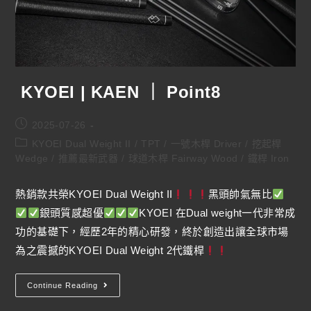
KYOEI | KAEN ｜ Point8
2025-07-26
KYOEI Dual Weight II
/
TPT
/
一號木桿 Driver
/
挖起桿
Wedge
/
推薦最新武器
/
球道木桿 Fairway Wood
/
鐵桿 Iron
熱銷款共榮KYOEI Dual Weight II
黑頭帥氣無比
銀頭質感超優
KYOEI 在Dual weight一代非常成
功的基礎下，經歷2年的精心研發，終於創造出讓全球市場
為之震撼的KYOEI Dual Weight 2代鐵桿
Continue Reading