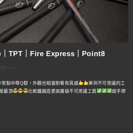
ce｜TPT｜Fire Express｜Point8
桿 Iron
感非常黏中帶Q韌，外觀也相當耐看有質感
美到不可思議的工
是最頂
比軟鐵鍛造更高層級不可思議工藝
超乎想