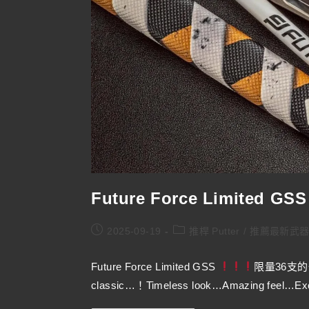
Future Force Limited GS
2025-09-19
推桿 Putter
/
推薦最新武
Future Force Limited GSS
限量36支
classic…！Timeless look…Amazing feel…Exc