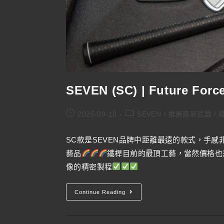
SEVEN (SC) | Future For
2025-09-10
SEVEN
/
推薦最新武器
/
鐵
SC款是SEVEN品牌中距離最遠的款式，手
藝品
鐵桿目前的最頂工藝，當然價格也
像的精密製程
Continue Reading