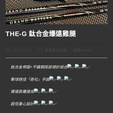
THE-G 鈦合金爆遠雞腿
2020-11-01
推薦最新武器
/
雞腿 Hybrid
鈦合金桿面+不鏽鋼底部絕妙結合
擊球絕佳「吞吐」手感
爆遠距離達成
超低重心設計