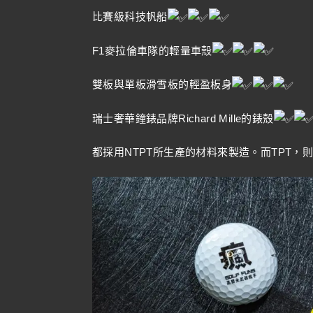
比賽級科技帆船
F1麥拉倫車隊的輕量車殼
雙板與單板滑雪板的輕盈板身
瑞士奢華鐘錶品牌Richard Mille的錶殼
都採用NTPT所生產的材料來製造。而TPT，