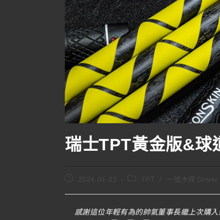
瑞士TPT黃金版&
2024-01-22
TPT
/
一號木桿 Driver
感謝這位年輕有為的帥氣董事長繼上次購入