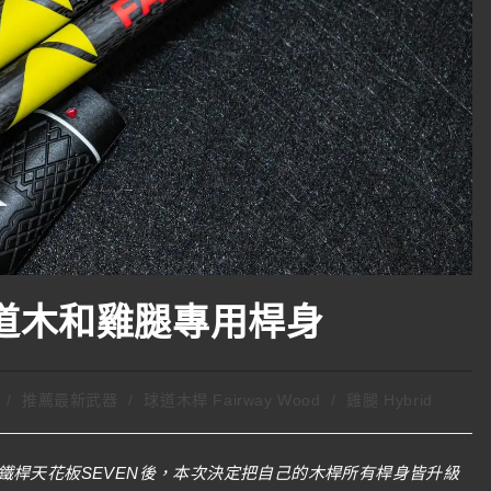
球道木和雞腿專用桿身
/
推薦最新武器
/
球道木桿 Fairway Wood
/
雞腿 Hybrid
鐵桿天花板SEVEN後，本次決定把自己的木桿所有桿身皆升級