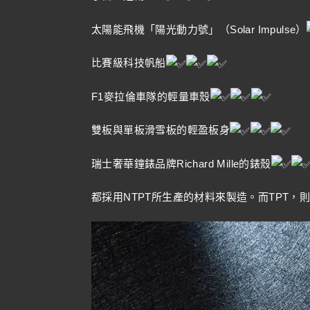
太陽能飛機「陽光動力號」（Solar Impulse）
比賽級科技帆船
F1麥拉倫車隊的輕量車殼
雙板與單板滑雪板的輕盈板身
瑞士奢華鐘錶品牌Richard Mille的錶殼
都採用NTPT所生產的材料來製造。而TPT，