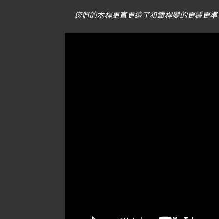
您們的木桿更直更遠了和鐵桿變的更穩更準