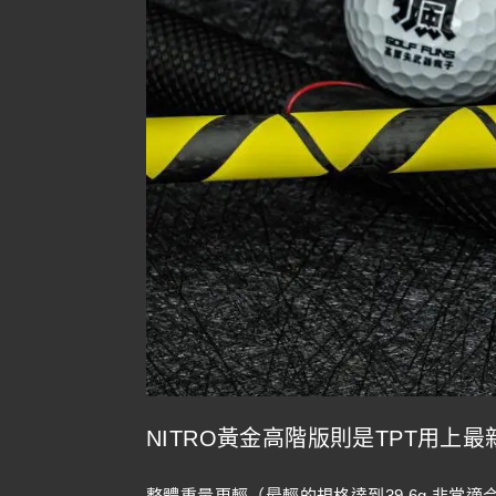
NITRO黃金高階版則是TPT用
整體重量更輕（最輕的規格達到39.6g,非