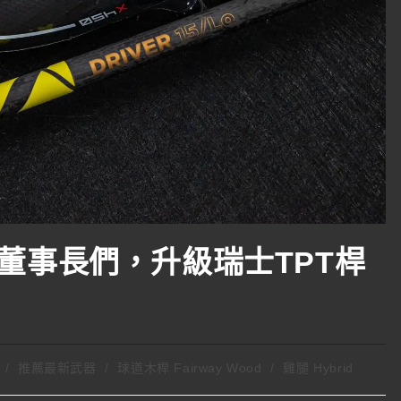
董事長們，升級瑞士TPT桿
/
推薦最新武器
/
球道木桿 Fairway Wood
/
雞腿 Hybrid