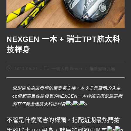
NEXGEN 一木 + 瑞士TPT航太科
技桿身
2023-09-21
一號木桿 Driver
/
推薦最新武器
感謝這位來店看桿的董事長支持，本次非常聰明的入主
cp值超高且性能優異的NEXGEN一木桿頭來搭配最高階
的TPT黃金版航太科技桿身
不管是什麼厲害的桿頭，搭配近期最熱門搶
手的瑞士TPT桿身，就是能變的更厲害