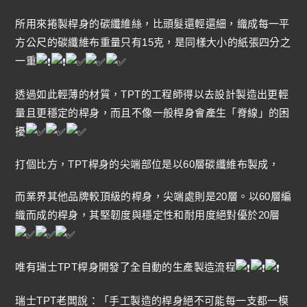
所用來捲製桿身的碳纖維絲，比頭髮還輕還細，織成每一平
方公尺的碳纖維布重量只有15克，是同樣大小的紙張四分之
一重
透過如此輕薄的材質，TPT的工程師得以去設計製造出更輕
量且更穩定的桿身，而且不像一般桿身會產生「脊線」的困
擾
打個比方，TPT桿身的尖端部位是以60層碳纖維布製成，
而業界其他品牌較頂級的桿身，尖端處則是20層。以60層編
織而成的桿身，其堅韌度與穩定性和耐用度絕對優於20層
唯有瑞士TPT桿身開發了全自動的生產製造流程
瑞士TPT老闆說：「手工製造的桿身絕不可能每一支都一模