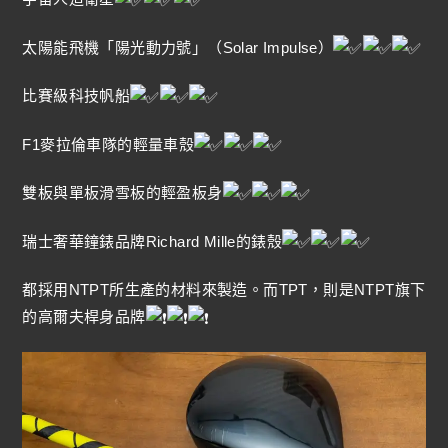
太陽能飛機「陽光動力號」（Solar Impulse）
比賽級科技帆船
F1麥拉倫車隊的輕量車殼
雙板與單板滑雪板的輕盈板身
瑞士奢華鐘錶品牌Richard Mille的錶殼
都採用NTPT所生產的材料來製造。而TPT，則是NTPT旗下
的高爾夫桿身品牌