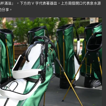
 『福杯滿溢』 ，下方的 V 字代表著器皿，上方兩個開口代表泉水源
的分享。