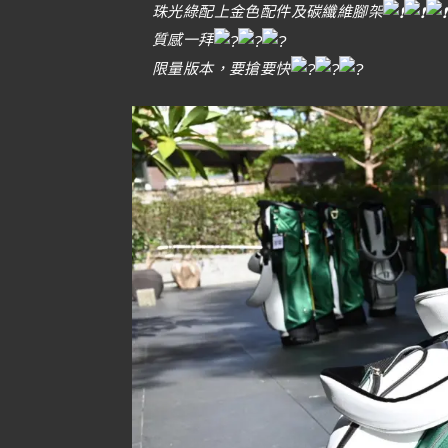
珠光綠配上金色配件及碳纖維腳架
質感一拜
限量版本，要搶要快