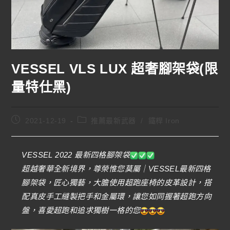
VESSEL VLS LUX 超奢腳架袋(限
量特仕黑)
2021-12-19
推薦最新武器
/
鐵桿 Iron
VESSEL 2022 最新四格腳架袋
超越奢華全新境界，尊榮惟您莫屬｜VESSEL最新四格
腳架袋，匠心獨藝，大膽使用超跑座椅的皮革設計，搭
配真皮手工縫製把手和金屬環，讓您如同握著超跑方向
盤，喜愛超跑和追求獨樹一格的您