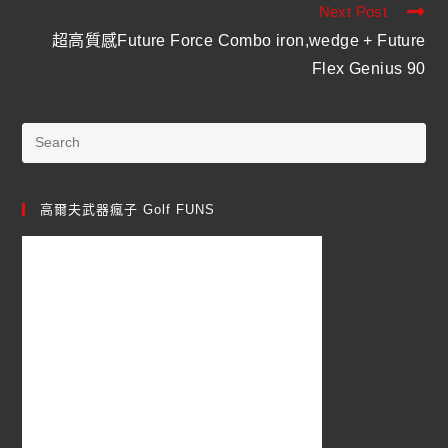
Next Post
超高質感Future Force Combo iron,wedge + Future
Flex Genius 90
高爾夫武器瘋子 Golf FUNS