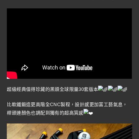
超級經典值得珍藏的黑頭全球限量30套版本
比軟鐵鍛造更高階全CNC製程，設計感更加富工藝氣息，
桿頭連顏色也調配到獨有的超高質感