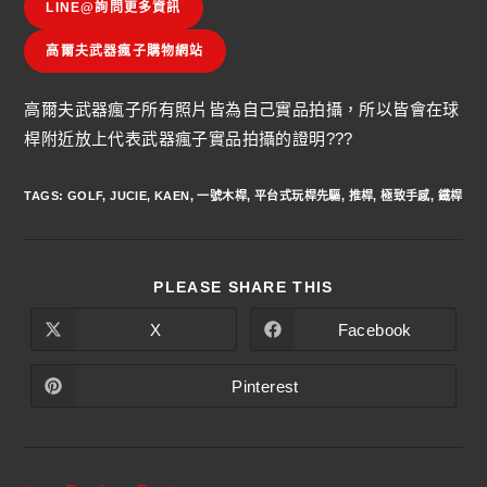
LINE@詢問更多資訊
高爾夫武器瘋子購物網站
高爾夫武器瘋子所有照片皆為自己實品拍攝，所以皆會在球
桿附近放上代表武器瘋子實品拍攝的證明???
TAGS
:
GOLF
,
JUCIE
,
KAEN
,
一號木桿
,
平台式玩桿先驅
,
推桿
,
極致手感
,
鐵桿
PLEASE SHARE THIS
X
Facebook
Pinterest