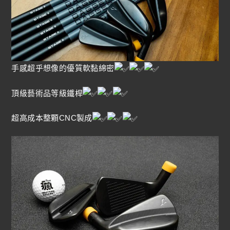
手感超乎想像的優質軟黏綿密
頂級藝術品等級鐵桿
超高成本整顆CNC製成