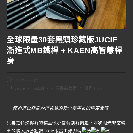
全球限量30套黑頭珍藏版JUCIE
漸進式MB鐵桿 + KAEN高智慧桿
身
2024-07-12
Jucie
/
KAEN
/
推薦最新武器
/
鐵桿 Iron
感謝這位非常內行識貨的新竹董事長的再度支持
只要是特殊稀有的精品他都會特別有興趣，本次眼光非常精
準的購入這套超讚Jucie限量黑頭刀背