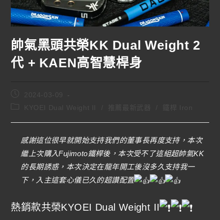
帥氣黑頭共榮KK Dual Weight 2
代 + KAEN高智慧桿身
2024-03-09
KYOEI Dual Weight II
/
推薦最新武器
/
鐵桿 Iron
感謝這位很早就開始支持我們的董事長再度支持，本次
繼上次購入Fujimoto鐵桿後，本次受不了這組超帥氣KK
的長期誘惑，本次決定在龍年開工後沒多久支持我一
下，入主這套心儀已久的超讚配置
熱銷款共榮KYOEI Dual Weight II