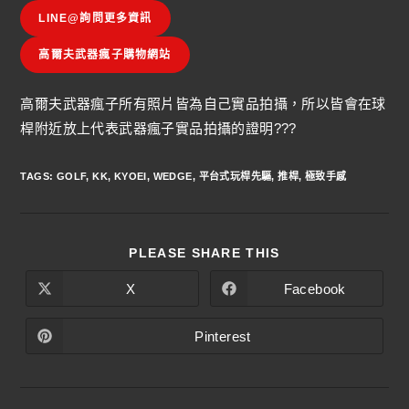
LINE@詢問更多資訊
高爾夫武器瘋子購物網站
高爾夫武器瘋子所有照片皆為自己實品拍攝，所以皆會在球
桿附近放上代表武器瘋子實品拍攝的證明???
TAGS
:
GOLF
,
KK
,
KYOEI
,
WEDGE
,
平台式玩桿先驅
,
推桿
,
極致手感
PLEASE SHARE THIS
X
Facebook
Pinterest