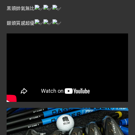
黑頭帥氣無比
銀頭質感超優