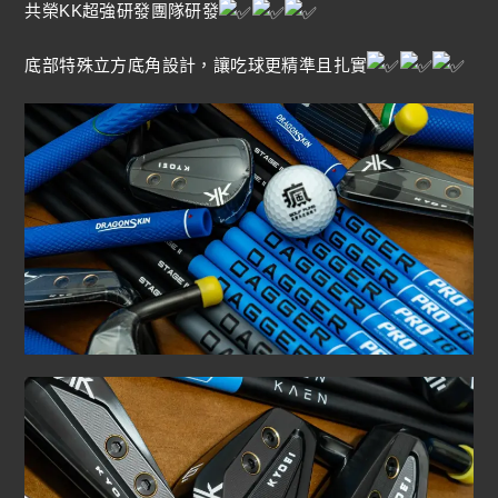
共榮KK超強研發團隊研發
底部特殊立方底角設計，讓吃球更精準且扎實