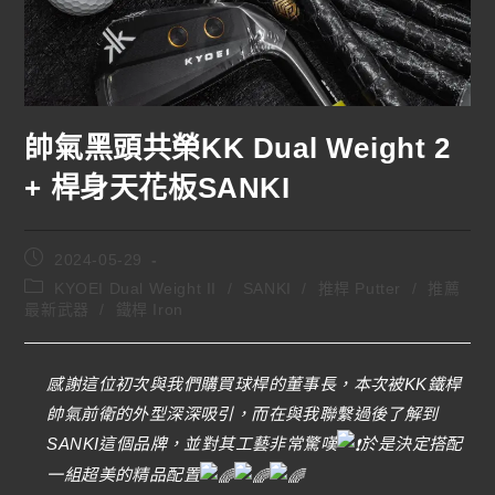
帥氣黑頭共榮KK Dual Weight 2
+ 桿身天花板SANKI
2024-05-29
KYOEI Dual Weight II
/
SANKI
/
推桿 Putter
/
推薦
最新武器
/
鐵桿 Iron
感謝這位初次與我們購買球桿的董事長，本次被KK鐵桿
帥氣前衛的外型深深吸引，而在與我聯繫過後了解到
SANKI這個品牌，並對其工藝非常驚嘆
於是決定搭配
一組超美的精品配置