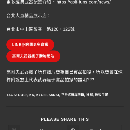
更多經典武器配置介紹 ~
https://golf-funs.com/news/
台北大直精品展示店：
台北市中山區敬業一路120，122號
LINE@詢問更多資訊
高爾夫武器瘋子購物網站
高爾夫武器瘋子所有照片皆為自己實品拍攝，所以皆會在球
桿附近放上代表武器瘋子實品拍攝的證明???
TAGS
:
GOLF
,
KK
,
KYOEI
,
SANKI
,
平台式玩桿先驅
,
推桿
,
極致手感
PLEASE SHARE THIS