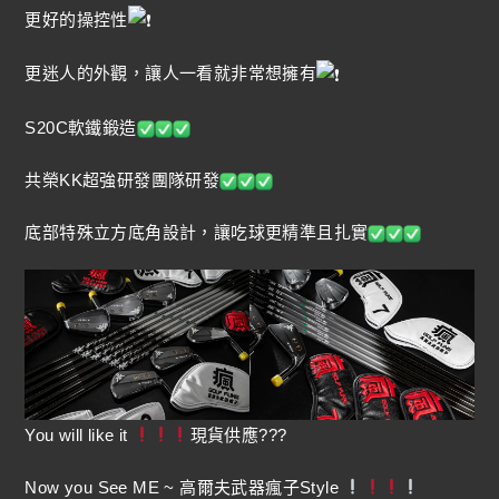
更好的操控性
更迷人的外觀，讓人一看就非常想擁有
S20C軟鐵鍛造
共榮KK超強研發團隊研發
底部特殊立方底角設計，讓吃球更精準且扎實
You will like it
現貨供應???
Now you See ME ~ 高爾夫武器瘋子Style