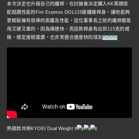
本次決定也升級自己的鐵桿，在討論後決定購入KK黑頭搭
配超讚性能的Fire Express DGL115碳纖維桿身，讓他能夠
更輕鬆擁有很棒的距離及性能，這位董事長之前的鐵桿都是
用又硬又重的，因為揮速快，而這款桿身有出到115克的規
格，穩定度相當讚，也非常適合速度快的球友
熱銷款共榮KYOEI Dual Weight II