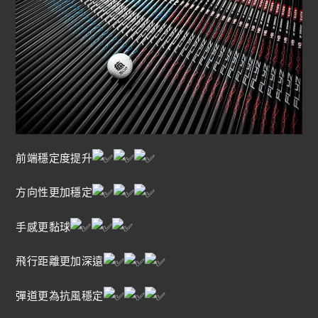
前端穩定度提升
方向性更加穩定
手感更黏球
飛行距離更加深遠
彈道更為抗風穩定