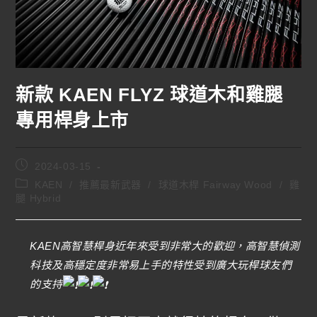
新款 KAEN FLYZ 球道木和雞腿
專用桿身上市
2024-03-15
KAEN
/
推薦最新武器
/
球道木桿 Fairway Wood
/
雞
腿 Hybrid
KAEN高智慧桿身近年來受到非常大的歡迎，高智慧偵測
科技及高穩定度非常易上手的特性受到廣大玩桿球友們
的支持