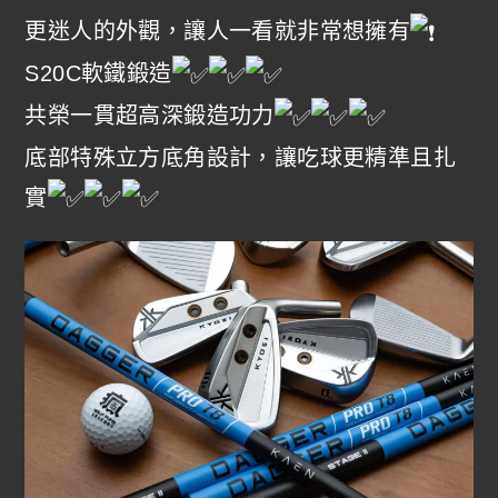
更迷人的外觀，讓人一看就非常想擁有
S20C軟鐵鍛造
共榮一貫超高深鍛造功力
底部特殊立方底角設計，讓吃球更精準且扎
實