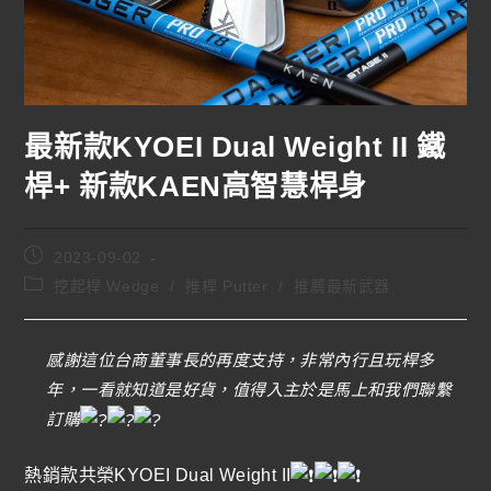
最新款KYOEI Dual Weight II 鐵
桿+ 新款KAEN高智慧桿身
2023-09-02
挖起桿 Wedge
/
推桿 Putter
/
推薦最新武器
感謝這位台商董事長的再度支持，非常內行且玩桿多
年，一看就知道是好貨，值得入主於是馬上和我們聯繫
訂購
熱銷款共榮KYOEI Dual Weight II