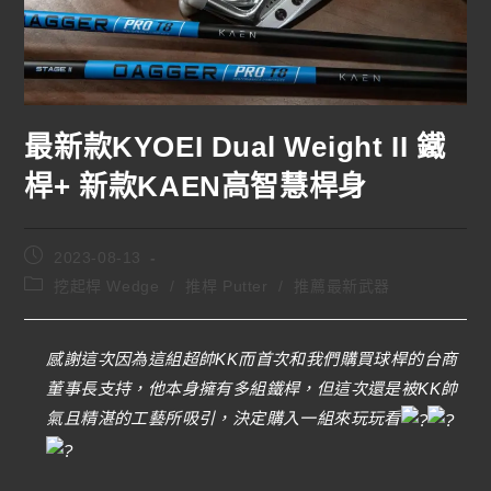
最新款KYOEI Dual Weight II 鐵
桿+ 新款KAEN高智慧桿身
2023-08-13
挖起桿 Wedge
/
推桿 Putter
/
推薦最新武器
感謝這次因為這組超帥KK而首次和我們購買球桿的台商
董事長支持，他本身擁有多組鐵桿，但這次還是被KK帥
氣且精湛的工藝所吸引，決定購入一組來玩玩看