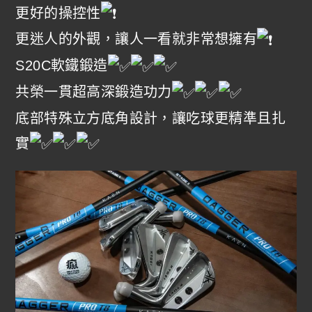
更好的操控性
更迷人的外觀，讓人一看就非常想擁有
S20C軟鐵鍛造
共榮一貫超高深鍛造功力
底部特殊立方底角設計，讓吃球更精準且扎
實