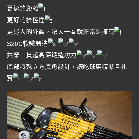
更遠的距離
更好的操控性
更迷人的外觀，讓人一看就非常想擁有
S20C軟鐵鍛造
共榮一貫超高深鍛造功力
底部特殊立方底角設計，讓吃球更精準且扎
實