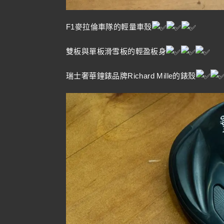
F1麥拉倫車隊的輕量車殼
雙板與單板滑雪板的輕盈板身
瑞士奢華鐘錶品牌Richard Mille的錶殼