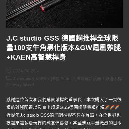
J.C studio GSS 德國鋼推桿全球限
量100支牛角黑化版本&GW鳳凰雞腿
+KAEN高智慧桿身
2024-06-23
J.c studio
/
KAEN
/
推桿 Putter
/
推薦最新武器
/
球道木桿
Fairway Wood
感謝這位首次和我們購買球桿的董事長，本次購入了一支很
棒的雞腿配置以及直上超讚GSS德國鋼限量版推桿
近幾年J.c studio GSS德國鋼推桿不只在台灣，在全世界也
被越來越多愛玩桿的球友們喜愛，甚至連競爭最激烈的日本